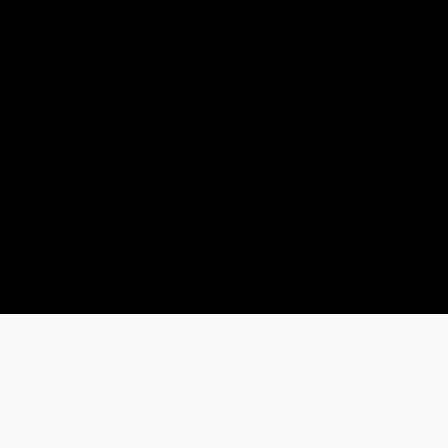
FEATURED
OP/ED
WEB3