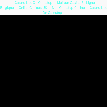
Casino Not On Gamstop
Meilleur Casino En Ligne
Belgique
Online Casinos UK
Non Gamstop Casino
Casino Not
On Gamstop